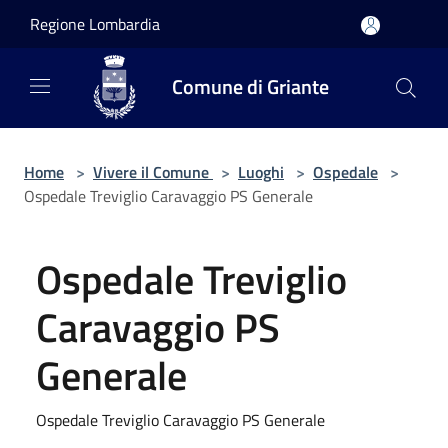
Salta al contenuto principale
Regione Lombardia
Comune di Griante
Home
>
Vivere il Comune
>
Luoghi
>
Ospedale
>
Ospedale Treviglio Caravaggio PS Generale
Ospedale Treviglio
Caravaggio PS
Generale
Ospedale Treviglio Caravaggio PS Generale