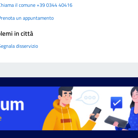
Chiama il comune +39 0344 40416
Prenota un appuntamento
lemi in città
Segnala disservizio