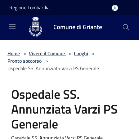
Salta al contenuto principale
Regione Lombardia
Comune di Griante
Home
>
Vivere il Comune
>
Luoghi
>
Pronto soccorso
>
Ospedale SS. Annunziata Varzi PS Generale
Ospedale SS.
Annunziata Varzi PS
Generale
Ospedale SS. Annunziata Varzi PS Generale