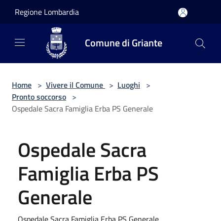
Salta al contenuto principale
Regione Lombardia
Comune di Griante
Home
>
Vivere il Comune
>
Luoghi
>
Pronto soccorso
>
Ospedale Sacra Famiglia Erba PS Generale
Ospedale Sacra
Famiglia Erba PS
Generale
Ospedale Sacra Famiglia Erba PS Generale