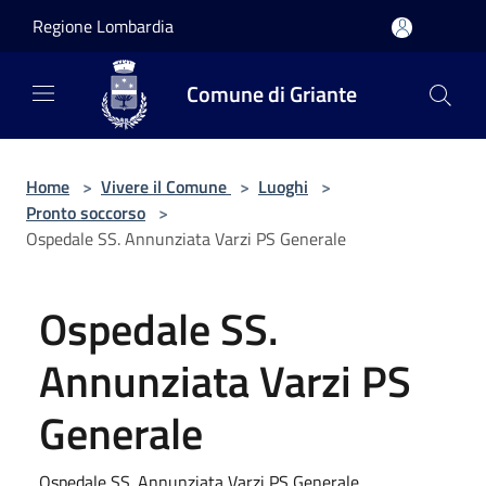
Salta al contenuto principale
Regione Lombardia
Comune di Griante
Home
>
Vivere il Comune
>
Luoghi
>
Pronto soccorso
>
Ospedale SS. Annunziata Varzi PS Generale
Ospedale SS.
Annunziata Varzi PS
Generale
Ospedale SS. Annunziata Varzi PS Generale