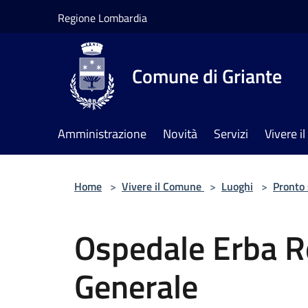
Salta al contenuto principale
Regione Lombardia
Comune di Griante
Amministrazione
Novità
Servizi
Vivere 
Home
>
Vivere il Comune
>
Luoghi
>
Pronto
Ospedale Erba R
Generale