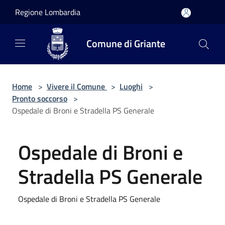
Salta al contenuto principale
Regione Lombardia
Comune di Griante
Home
>
Vivere il Comune
>
Luoghi
>
Pronto soccorso
>
Ospedale di Broni e Stradella PS Generale
Ospedale di Broni e
Stradella PS Generale
Ospedale di Broni e Stradella PS Generale