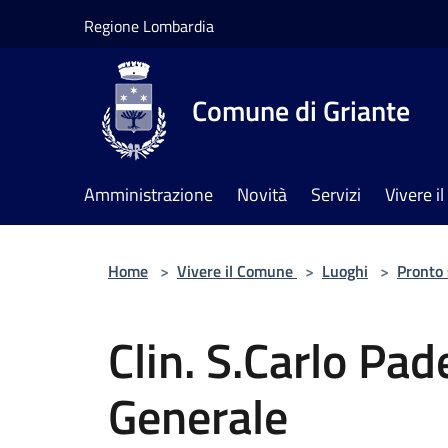
Salta al contenuto principale
Regione Lombardia
Comune di Griante
Amministrazione
Novità
Servizi
Vivere 
Home
>
Vivere il Comune
>
Luoghi
>
Pronto
Clin. S.Carlo Pa
Generale