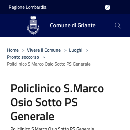
Salta al contenuto principale
Regione Lombardia
Comune di Griante
Home
>
Vivere il Comune
>
Luoghi
>
Pronto soccorso
>
Policlinico S.Marco Osio Sotto PS Generale
Policlinico S.Marco
Osio Sotto PS
Generale
Policlinico S.Marco Osio Sotto PS Generale