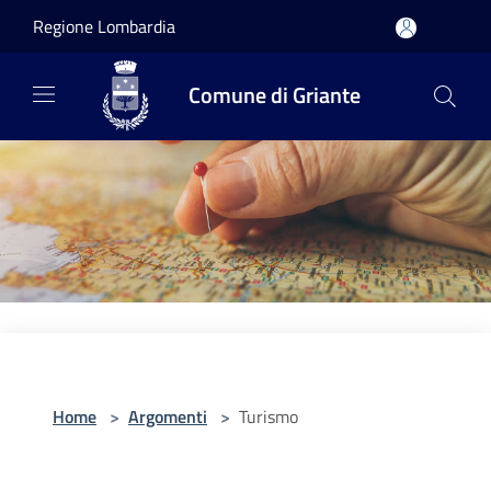
Salta al contenuto principale
Regione Lombardia
Comune di Griante
Home
>
Argomenti
>
Turismo