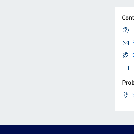
Cont
Prob