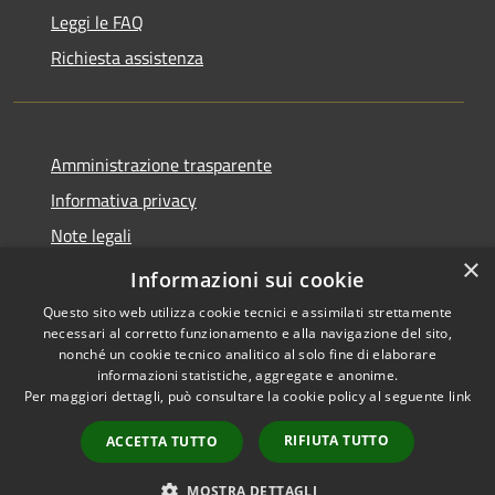
Leggi le FAQ
Richiesta assistenza
Amministrazione trasparente
Informativa privacy
Note legali
×
Dichiarazione di accessibilità
Informazioni sui cookie
Questo sito web utilizza cookie tecnici e assimilati strettamente
necessari al corretto funzionamento e alla navigazione del sito,
nonché un cookie tecnico analitico al solo fine di elaborare
informazioni statistiche, aggregate e anonime.
RSS
Copyright © 2026 • Comune di
Per maggiori dettagli, può consultare la cookie policy al seguente
link
Accessibilità
Griante • Powered by
Privacy
Municipium
Accesso
•
RIFIUTA TUTTO
ACCETTA TUTTO
Cookie
redazione
Mappa del sito
MOSTRA DETTAGLI