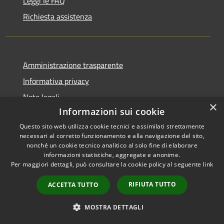
Leggi le FAQ
Richiesta assistenza
Amministrazione trasparente
Informativa privacy
Note legali
×
Informazioni sui cookie
Dichiarazione di accessibilità
Questo sito web utilizza cookie tecnici e assimilati strettamente
necessari al corretto funzionamento e alla navigazione del sito,
nonché un cookie tecnico analitico al solo fine di elaborare
informazioni statistiche, aggregate e anonime.
RSS
Copyright © 2026 • Comune di
Per maggiori dettagli, può consultare la cookie policy al seguente
link
Accessibilità
Griante • Powered by
RIFIUTA TUTTO
ACCETTA TUTTO
Privacy
Municipium
Accesso
•
Cookie
redazione
MOSTRA DETTAGLI
Mappa del sito