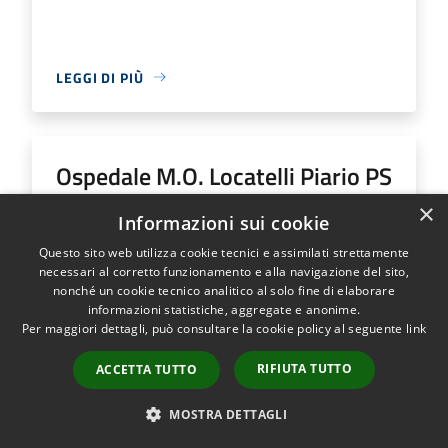
LEGGI DI PIÙ
Ospedale M.O. Locatelli Piario PS
Generale
×
Informazioni sui cookie
Questo sito web utilizza cookie tecnici e assimilati strettamente
Indirizzo
Via Groppino, 22
necessari al corretto funzionamento e alla navigazione del sito,
Ospedale M.O. Locatelli Piario PS Generale...
nonché un cookie tecnico analitico al solo fine di elaborare
informazioni statistiche, aggregate e anonime.
Per maggiori dettagli, può consultare la cookie policy al seguente
link
RIFIUTA TUTTO
ACCETTA TUTTO
LEGGI DI PIÙ
MOSTRA DETTAGLI