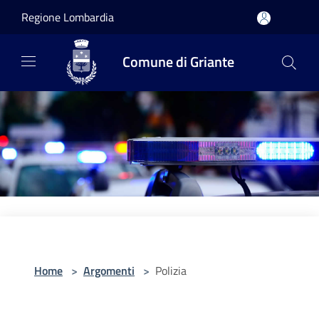
Salta al contenuto principale
Regione Lombardia
Comune di Griante
Home
>
Argomenti
>
Polizia