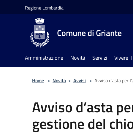
Salta al contenuto principale
Regione Lombardia
Comune di Griante
Amministrazione
Novità
Servizi
Vivere 
Home
>
Novità
>
Avvisi
>
Avviso d’asta per l
Avviso d’asta pe
gestione del chi